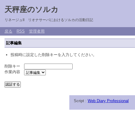
天秤座のソルカ
リネージュII リオナサーバにおけるソルカの活動日記
戻る
RSS
管理者用
記事編集
投稿時に設定した削除キーを入力してください。
削除キー
作業内容
Script :
Web Diary Professional