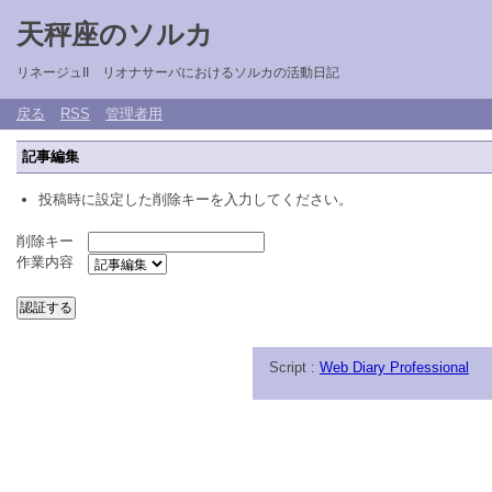
天秤座のソルカ
リネージュII リオナサーバにおけるソルカの活動日記
戻る
RSS
管理者用
記事編集
投稿時に設定した削除キーを入力してください。
削除キー
作業内容
Script :
Web Diary Professional