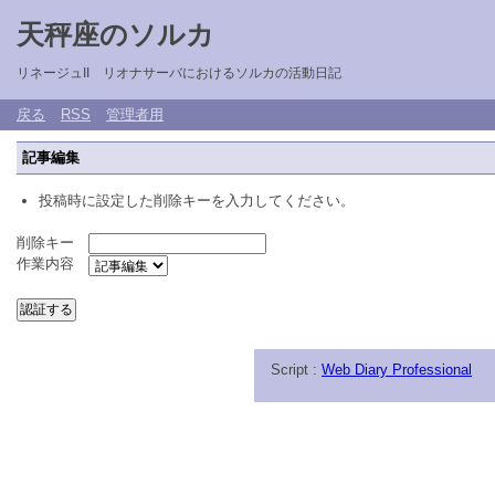
天秤座のソルカ
リネージュII リオナサーバにおけるソルカの活動日記
戻る
RSS
管理者用
記事編集
投稿時に設定した削除キーを入力してください。
削除キー
作業内容
Script :
Web Diary Professional