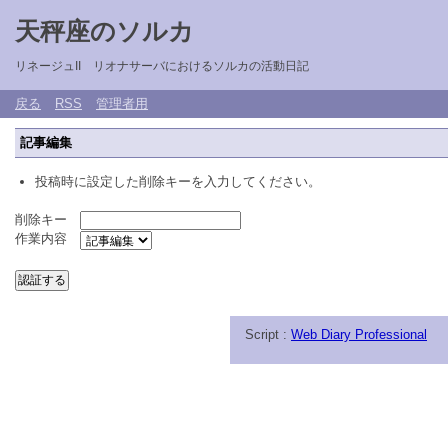
天秤座のソルカ
リネージュII リオナサーバにおけるソルカの活動日記
戻る
RSS
管理者用
記事編集
投稿時に設定した削除キーを入力してください。
削除キー
作業内容
Script :
Web Diary Professional