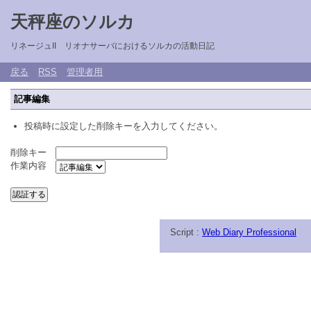
天秤座のソルカ
リネージュII リオナサーバにおけるソルカの活動日記
戻る
RSS
管理者用
記事編集
投稿時に設定した削除キーを入力してください。
削除キー
作業内容
Script :
Web Diary Professional