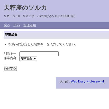
天秤座のソルカ
リネージュII リオナサーバにおけるソルカの活動日記
戻る
RSS
管理者用
記事編集
投稿時に設定した削除キーを入力してください。
削除キー
作業内容
Script :
Web Diary Professional