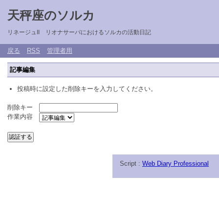
天秤座のソルカ
リネージュII リオナサーバにおけるソルカの活動日記
戻る
RSS
管理者用
記事編集
投稿時に設定した削除キーを入力してください。
削除キー
作業内容
Script :
Web Diary Professional