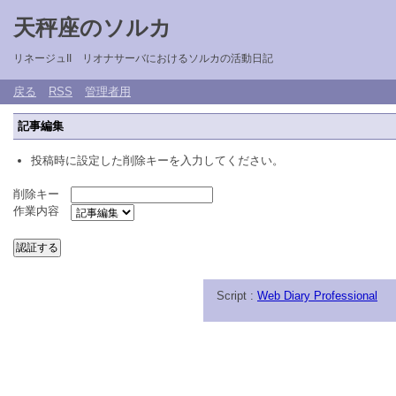
天秤座のソルカ
リネージュII リオナサーバにおけるソルカの活動日記
戻る
RSS
管理者用
記事編集
投稿時に設定した削除キーを入力してください。
削除キー
作業内容
Script :
Web Diary Professional