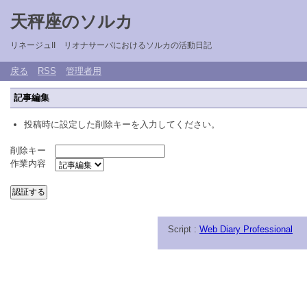
天秤座のソルカ
リネージュII リオナサーバにおけるソルカの活動日記
戻る
RSS
管理者用
記事編集
投稿時に設定した削除キーを入力してください。
削除キー
作業内容
Script :
Web Diary Professional