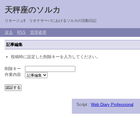
天秤座のソルカ
リネージュII リオナサーバにおけるソルカの活動日記
戻る
RSS
管理者用
記事編集
投稿時に設定した削除キーを入力してください。
削除キー
作業内容
Script :
Web Diary Professional