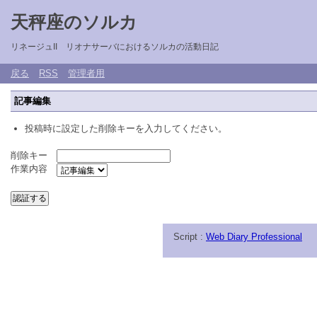
天秤座のソルカ
リネージュII リオナサーバにおけるソルカの活動日記
戻る
RSS
管理者用
記事編集
投稿時に設定した削除キーを入力してください。
削除キー
作業内容
Script :
Web Diary Professional