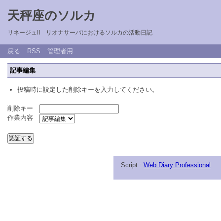
天秤座のソルカ
リネージュII リオナサーバにおけるソルカの活動日記
戻る
RSS
管理者用
記事編集
投稿時に設定した削除キーを入力してください。
削除キー
作業内容
Script :
Web Diary Professional