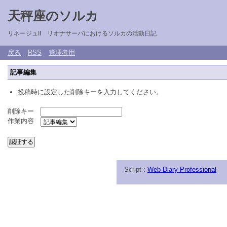
天秤座のソルカ
リネージュII リオナサーバにおけるソルカの活動日記
戻る
RSS
管理者用
記事編集
投稿時に設定した削除キーを入力してください。
削除キー
作業内容
Script :
Web Diary Professional