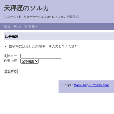
天秤座のソルカ
リネージュII リオナサーバにおけるソルカの活動日記
戻る
RSS
管理者用
記事編集
投稿時に設定した削除キーを入力してください。
削除キー
作業内容
Script :
Web Diary Professional