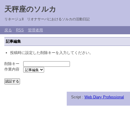
天秤座のソルカ
リネージュII リオナサーバにおけるソルカの活動日記
戻る
RSS
管理者用
記事編集
投稿時に設定した削除キーを入力してください。
削除キー
作業内容
Script :
Web Diary Professional