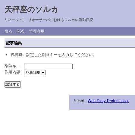
天秤座のソルカ
リネージュII リオナサーバにおけるソルカの活動日記
戻る
RSS
管理者用
記事編集
投稿時に設定した削除キーを入力してください。
削除キー
作業内容
Script :
Web Diary Professional