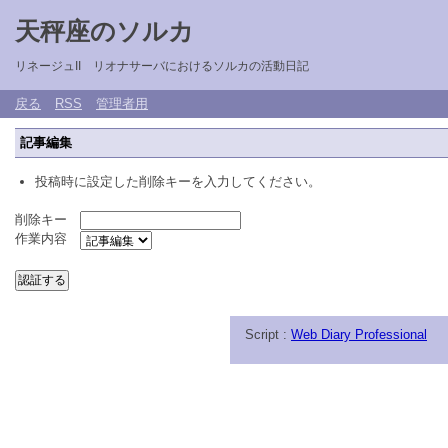
天秤座のソルカ
リネージュII リオナサーバにおけるソルカの活動日記
戻る
RSS
管理者用
記事編集
投稿時に設定した削除キーを入力してください。
削除キー
作業内容
Script :
Web Diary Professional