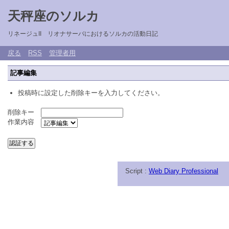
天秤座のソルカ
リネージュII リオナサーバにおけるソルカの活動日記
戻る
RSS
管理者用
記事編集
投稿時に設定した削除キーを入力してください。
削除キー
作業内容
Script :
Web Diary Professional