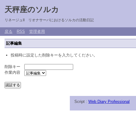
天秤座のソルカ
リネージュII リオナサーバにおけるソルカの活動日記
戻る
RSS
管理者用
記事編集
投稿時に設定した削除キーを入力してください。
削除キー
作業内容
Script :
Web Diary Professional