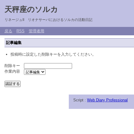
天秤座のソルカ
リネージュII リオナサーバにおけるソルカの活動日記
戻る
RSS
管理者用
記事編集
投稿時に設定した削除キーを入力してください。
削除キー
作業内容
Script :
Web Diary Professional