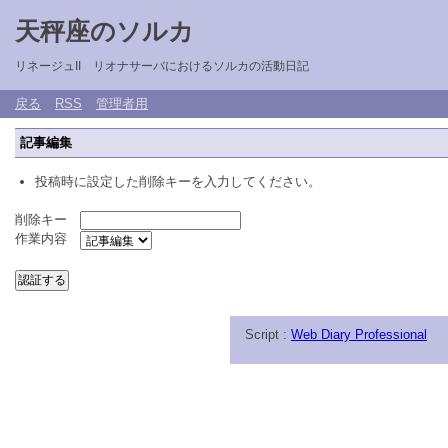
天秤座のソルカ
リネージュII リオナサーバにおけるソルカの活動日記
戻る
RSS
管理者用
記事編集
投稿時に設定した削除キーを入力してください。
削除キー
作業内容
Script :
Web Diary Professional