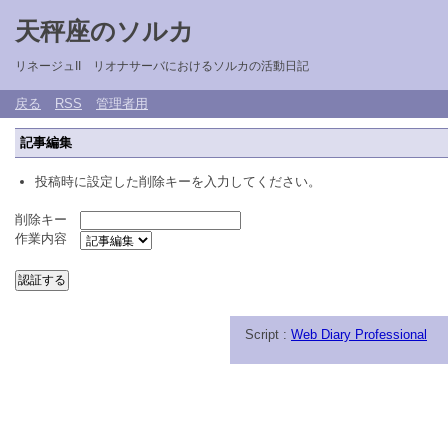
天秤座のソルカ
リネージュII リオナサーバにおけるソルカの活動日記
戻る
RSS
管理者用
記事編集
投稿時に設定した削除キーを入力してください。
削除キー
作業内容
Script :
Web Diary Professional