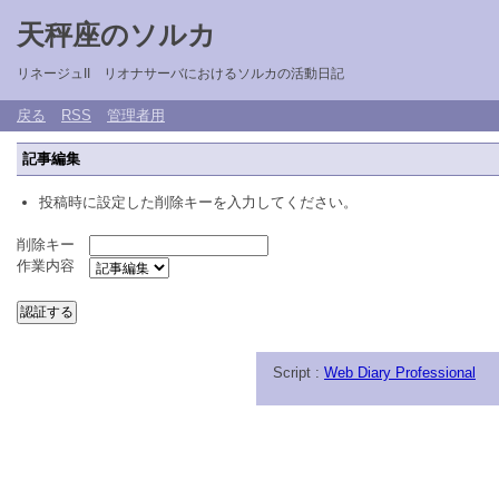
天秤座のソルカ
リネージュII リオナサーバにおけるソルカの活動日記
戻る
RSS
管理者用
記事編集
投稿時に設定した削除キーを入力してください。
削除キー
作業内容
Script :
Web Diary Professional