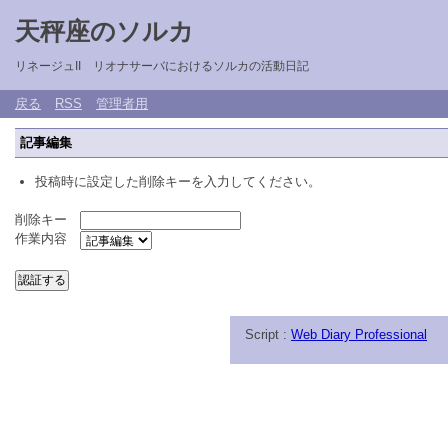
天秤座のソルカ
リネージュII リオナサーバにおけるソルカの活動日記
戻る
RSS
管理者用
記事編集
投稿時に設定した削除キーを入力してください。
削除キー
作業内容
Script :
Web Diary Professional