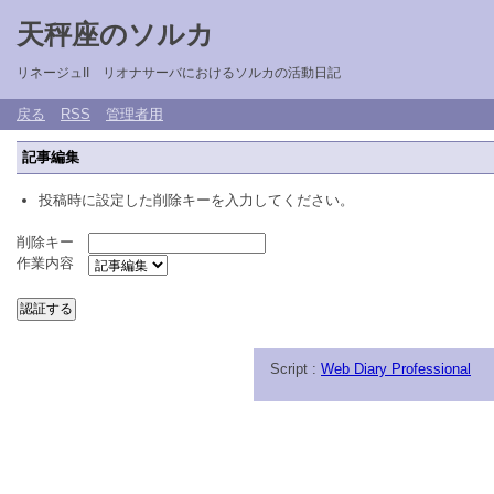
天秤座のソルカ
リネージュII リオナサーバにおけるソルカの活動日記
戻る
RSS
管理者用
記事編集
投稿時に設定した削除キーを入力してください。
削除キー
作業内容
Script :
Web Diary Professional