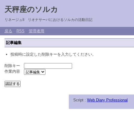
天秤座のソルカ
リネージュII リオナサーバにおけるソルカの活動日記
戻る
RSS
管理者用
記事編集
投稿時に設定した削除キーを入力してください。
削除キー
作業内容
Script :
Web Diary Professional