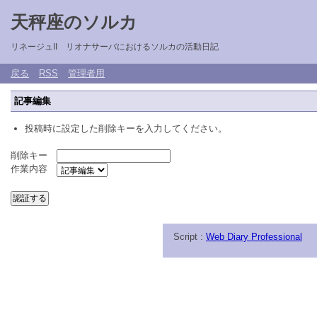
天秤座のソルカ
リネージュII リオナサーバにおけるソルカの活動日記
戻る
RSS
管理者用
記事編集
投稿時に設定した削除キーを入力してください。
削除キー
作業内容
Script :
Web Diary Professional