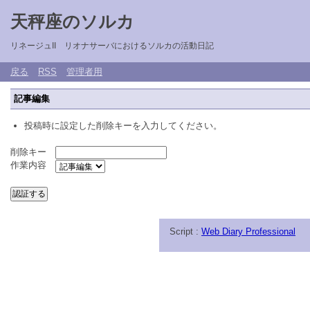
天秤座のソルカ
リネージュII リオナサーバにおけるソルカの活動日記
戻る
RSS
管理者用
記事編集
投稿時に設定した削除キーを入力してください。
削除キー
作業内容
Script :
Web Diary Professional