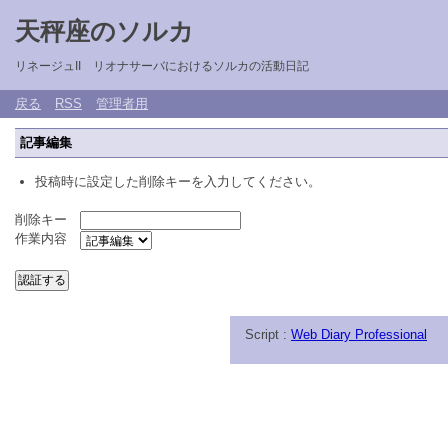
天秤座のソルカ
リネージュII リオナサーバにおけるソルカの活動日記
戻る
RSS
管理者用
記事編集
投稿時に設定した削除キーを入力してください。
削除キー
作業内容
Script :
Web Diary Professional