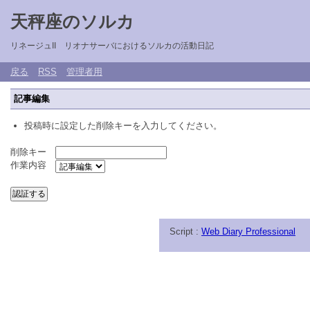
天秤座のソルカ
リネージュII リオナサーバにおけるソルカの活動日記
戻る
RSS
管理者用
記事編集
投稿時に設定した削除キーを入力してください。
削除キー
作業内容
Script :
Web Diary Professional