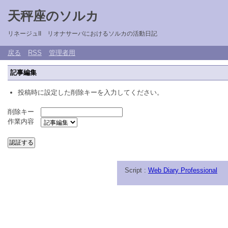
天秤座のソルカ
リネージュII リオナサーバにおけるソルカの活動日記
戻る
RSS
管理者用
記事編集
投稿時に設定した削除キーを入力してください。
削除キー
作業内容
Script :
Web Diary Professional