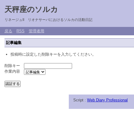
天秤座のソルカ
リネージュII リオナサーバにおけるソルカの活動日記
戻る
RSS
管理者用
記事編集
投稿時に設定した削除キーを入力してください。
削除キー
作業内容
Script :
Web Diary Professional