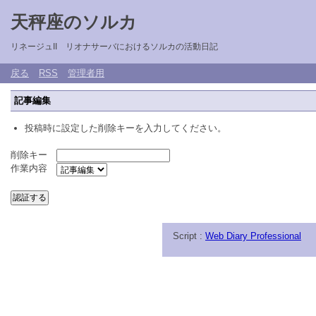
天秤座のソルカ
リネージュII リオナサーバにおけるソルカの活動日記
戻る
RSS
管理者用
記事編集
投稿時に設定した削除キーを入力してください。
削除キー
作業内容
Script :
Web Diary Professional