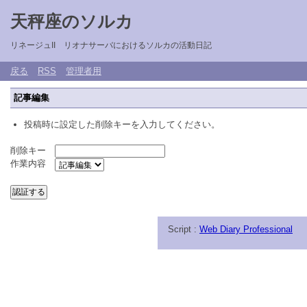
天秤座のソルカ
リネージュII リオナサーバにおけるソルカの活動日記
戻る
RSS
管理者用
記事編集
投稿時に設定した削除キーを入力してください。
削除キー
作業内容
Script :
Web Diary Professional