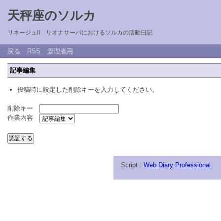
天秤座のソルカ
リネージュII リオナサーバにおけるソルカの活動日記
戻る
RSS
管理者用
記事編集
投稿時に設定した削除キーを入力してください。
削除キー
作業内容
Script :
Web Diary Professional