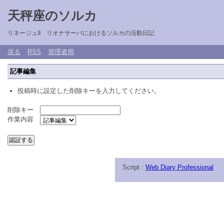
天秤座のソルカ
リネージュII リオナサーバにおけるソルカの活動日記
戻る
RSS
管理者用
記事編集
投稿時に設定した削除キーを入力してください。
削除キー
作業内容
Script :
Web Diary Professional