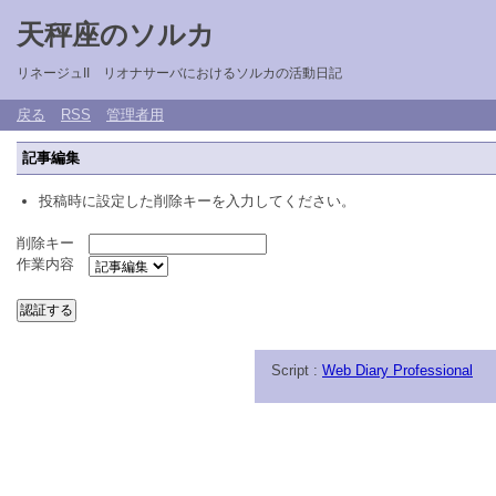
天秤座のソルカ
リネージュII リオナサーバにおけるソルカの活動日記
戻る
RSS
管理者用
記事編集
投稿時に設定した削除キーを入力してください。
削除キー
作業内容
Script :
Web Diary Professional