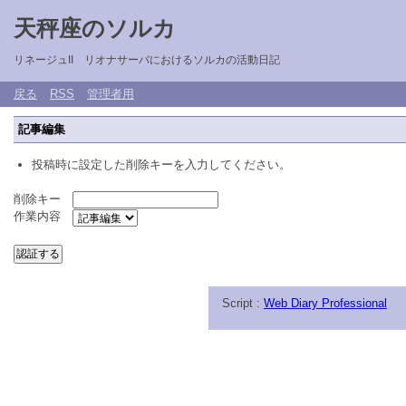
天秤座のソルカ
リネージュII リオナサーバにおけるソルカの活動日記
戻る
RSS
管理者用
記事編集
投稿時に設定した削除キーを入力してください。
削除キー
作業内容
Script :
Web Diary Professional