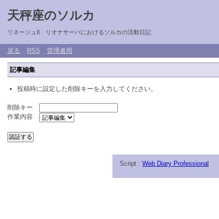
天秤座のソルカ
リネージュII リオナサーバにおけるソルカの活動日記
戻る
RSS
管理者用
記事編集
投稿時に設定した削除キーを入力してください。
削除キー
作業内容
Script :
Web Diary Professional