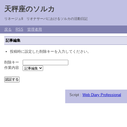
天秤座のソルカ
リネージュII リオナサーバにおけるソルカの活動日記
戻る
RSS
管理者用
記事編集
投稿時に設定した削除キーを入力してください。
削除キー
作業内容
Script :
Web Diary Professional