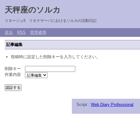
天秤座のソルカ
リネージュII リオナサーバにおけるソルカの活動日記
戻る
RSS
管理者用
記事編集
投稿時に設定した削除キーを入力してください。
削除キー
作業内容
Script :
Web Diary Professional