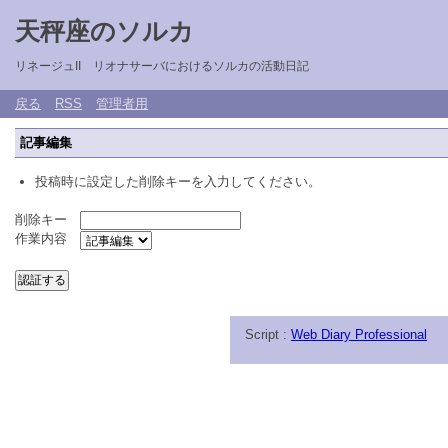
天秤座のソルカ
リネージュII リオナサーバにおけるソルカの活動日記
戻る
RSS
管理者用
記事編集
投稿時に設定した削除キーを入力してください。
削除キー
作業内容
Script :
Web Diary Professional