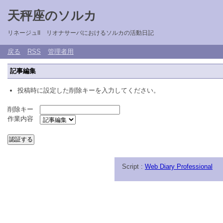
天秤座のソルカ
リネージュII リオナサーバにおけるソルカの活動日記
戻る
RSS
管理者用
記事編集
投稿時に設定した削除キーを入力してください。
削除キー
作業内容
Script :
Web Diary Professional