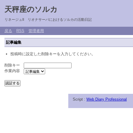
天秤座のソルカ
リネージュII リオナサーバにおけるソルカの活動日記
戻る
RSS
管理者用
記事編集
投稿時に設定した削除キーを入力してください。
削除キー
作業内容
Script :
Web Diary Professional