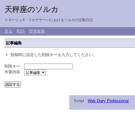
天秤座のソルカ
リネージュII リオナサーバにおけるソルカの活動日記
戻る
RSS
管理者用
記事編集
投稿時に設定した削除キーを入力してください。
削除キー
作業内容
Script :
Web Diary Professional