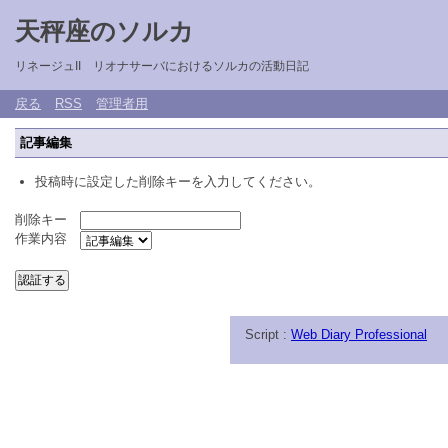
天秤座のソルカ
リネージュII リオナサーバにおけるソルカの活動日記
戻る
RSS
管理者用
記事編集
投稿時に設定した削除キーを入力してください。
削除キー
作業内容
Script :
Web Diary Professional