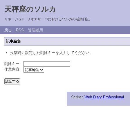
天秤座のソルカ
リネージュII リオナサーバにおけるソルカの活動日記
戻る
RSS
管理者用
記事編集
投稿時に設定した削除キーを入力してください。
削除キー
作業内容
Script :
Web Diary Professional