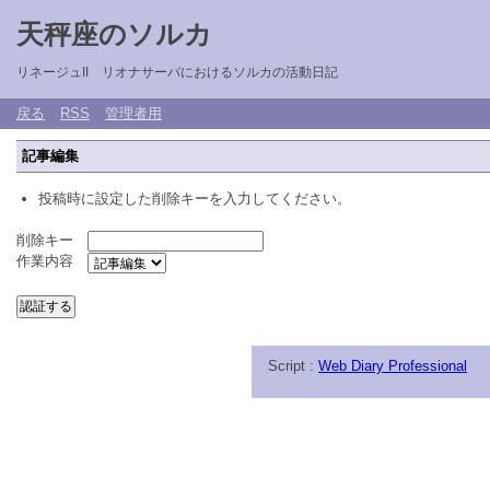
天秤座のソルカ
リネージュII リオナサーバにおけるソルカの活動日記
戻る
RSS
管理者用
記事編集
投稿時に設定した削除キーを入力してください。
削除キー
作業内容
Script :
Web Diary Professional