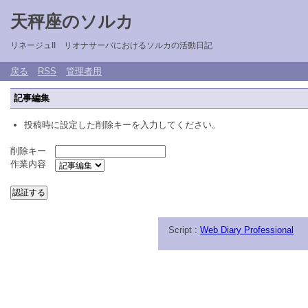
天秤座のソルカ
リネージュII リオナサーバにおけるソルカの活動日記
戻る
RSS
管理者用
記事編集
投稿時に設定した削除キーを入力してください。
削除キー
作業内容
Script :
Web Diary Professional