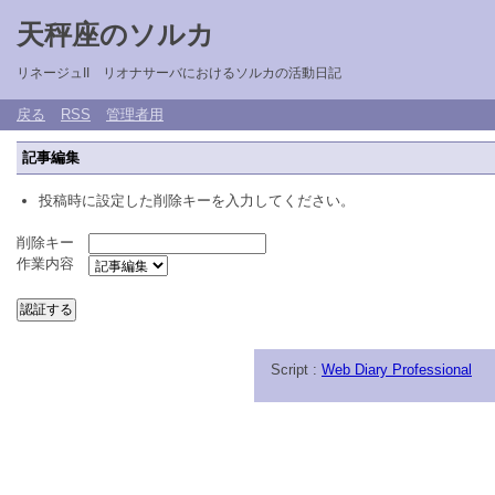
天秤座のソルカ
リネージュII リオナサーバにおけるソルカの活動日記
戻る
RSS
管理者用
記事編集
投稿時に設定した削除キーを入力してください。
削除キー
作業内容
Script :
Web Diary Professional